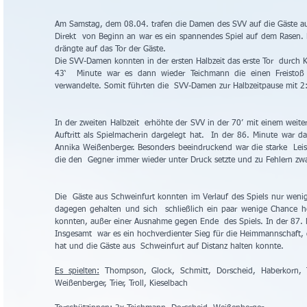
Am Samstag, dem 08.04. trafen die Damen des SVV auf die Gäste au
Direkt  von Beginn an war es ein spannendes Spiel auf dem Rasen
drängte auf das Tor der Gäste.
Die SVV-Damen konnten in der ersten Halbzeit das erste Tor  durch Ka
43‘  Minute war es dann wieder Teichmann die einen Freistoß 
verwandelte. Somit führten die  SVV-Damen zur Halbzeitpause mit 2
In der zweiten Halbzeit  erhöhte der SVV in der 70’ mit einem weiter
Auftritt als Spielmacherin dargelegt hat.  In der 86. Minute war d
Annika Weißenberger. Besonders beeindruckend war die starke  Leist
die den  Gegner immer wieder unter Druck setzte und zu Fehlern zw
Die  Gäste aus Schweinfurt konnten im Verlauf des Spiels nur weni
dagegen gehalten und sich  schließlich ein paar wenige Chance hera
konnten, außer einer Ausnahme gegen Ende  des Spiels. In der 87. 
Insgesamt  war es ein hochverdienter Sieg für die Heimmannschaft, d
hat und die Gäste aus  Schweinfurt auf Distanz halten konnte.
Es spielten:
 Thompson, Glock, Schmitt, Dorscheid, Haberkorn, Tei
Weißenberger, Trier, Troll, Kieselbach