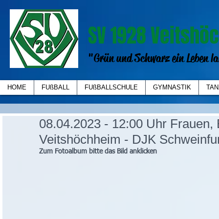
SV 1928 Veitshöc
"Grün und Schwarz ein Leben la
HOME
FUßBALL
FUßBALLSCHULE
GYMNASTIK
TAN
08.04.2023 - 12:00 Uhr Frauen, 
Veitshöchheim - DJK Schweinfur
Zum Fotoalbum bitte das Bild anklicken