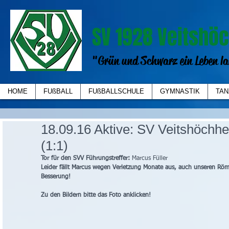
SV 1928 Veitshöc
"Grün und Schwarz ein Leben la
HOME
FUßBALL
FUßBALLSCHULE
GYMNASTIK
TAN
18.09.16 Aktive: SV Veitshöchhe
(1:1)
Tor für den SVV Führungstreffer:
 Marcus Füller
Leider fällt Marcus wegen Verletzung Monate aus, auch unseren Röm
Besserung!
Zu den Bildern bitte das Foto anklicken!