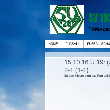
SV 19
"Grün und
HOME
FUßBALL
FUßBALLSCHU
15.10.16 U 19: 
2-1 (1-1)
Zu den Bildern bitte das Foto ankl