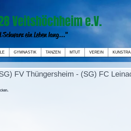
28 Veitshöchheim e.V.
 Schwarz ein Leben lang..."
LE
GYMNASTIK
TANZEN
MTUT
VEREIN
KUNSTRA
(SG) FV Thüngersheim - (SG) FC Leina
icken.