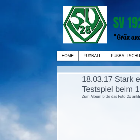
SV 19
"Grün und
HOME
FUßBALL
FUßBALLSCHU
18.03.17 Stark 
Testspiel beim 1
Zum Album bitte das Foto 2x ankl