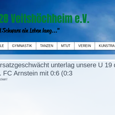
28 Veitshöchheim e.V.
 Schwarz ein Leben lang..."
LE
GYMNASTIK
TANZEN
MTUT
VEREIN
KUNSTRA
ersatzgeschwächt unterlag unsere U 19
. FC Arnstein mit 0:6 (0:3
icken!