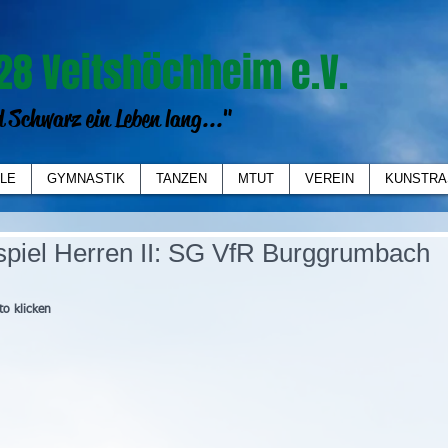
28 Veitshöchheim e.V.
 Schwarz ein Leben lang..."
LE
GYMNASTIK
TANZEN
MTUT
VEREIN
KUNSTRA
spiel Herren II: SG VfR Burggrumbach
to klicken