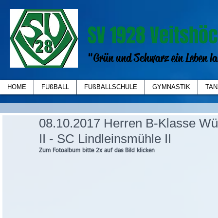
SV 1928 Veitshöc
"Grün und Schwarz ein Leben la
HOME
FUßBALL
FUßBALLSCHULE
GYMNASTIK
TAN
08.10.2017 Herren B-Klasse Wü
II - SC Lindleinsmühle II
Zum Fotoalbum bitte 2x auf das Bild klicken