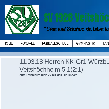
SV 1928 Veitshöc
"Grün und Schwarz ein Leben la
HOME
FUßBALL
FUßBALLSCHULE
GYMNASTIK
TAN
11.03.18 Herren KK-Gr1 Würzbu
Veitshöchheim 5:1(2:1)
Zum Fotoalbum bitte 2x auf das Bild klicken