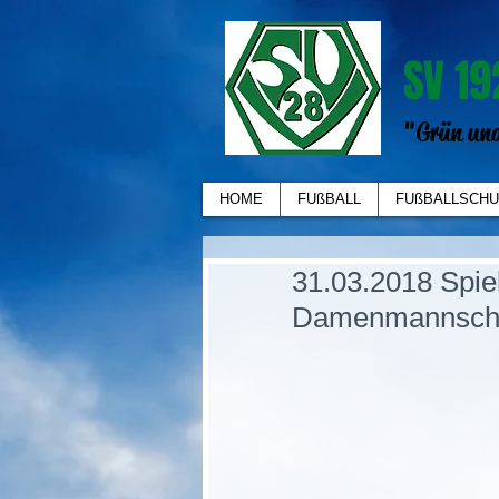
SV 19
"Grün und
HOME
FUßBALL
FUßBALLSCHU
31.03.2018 Spie
Damenmannsch