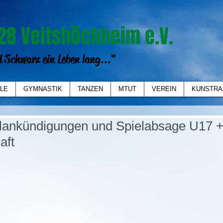
28 Veitshöchheim e.V.
 Schwarz ein Leben lang..."
LE
GYMNASTIK
TANZEN
MTUT
VEREIN
KUNSTRA
lankündigungen und Spielabsage U17 +
aft