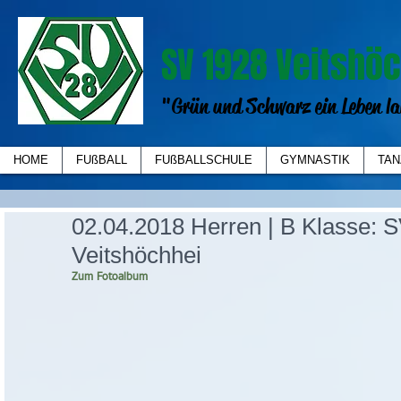
SV 1928 Veitshöc
"Grün und Schwarz ein Leben la
HOME
FUßBALL
FUßBALLSCHULE
GYMNASTIK
TAN
02.04.2018 Herren | B Klasse: S
Veitshöchhei
Zum Fotoalbum