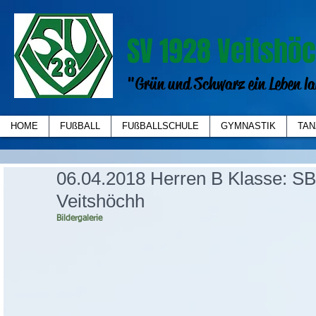
SV 1928 Veitshöc
"Grün und Schwarz ein Leben la
HOME
FUßBALL
FUßBALLSCHULE
GYMNASTIK
TAN
06.04.2018 Herren B Klasse: SB
Veitshöchh
Bildergalerie