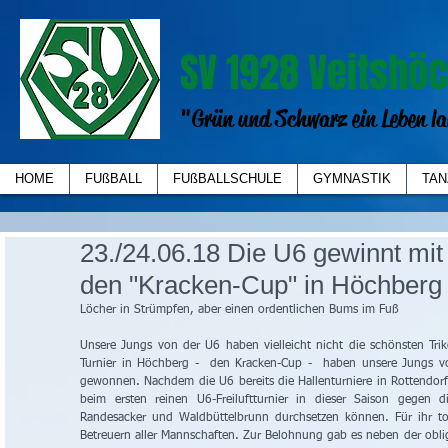
SV 1928 Veitshöc
"Grün und Schwarz ein Leben la
HOME
FUßBALL
FUßBALLSCHULE
GYMNASTIK
TAN
23./24.06.18 Die U6 gewinnt mit
den "Kracken-Cup" in Höchberg
Löcher in Strümpfen, aber einen ordentlichen Bums im Fuß
Unsere Jungs von der U6 haben vielleicht nicht die schönsten Tri
Turnier in Höchberg -  den Kracken-Cup -  haben unsere Jungs 
gewonnen. Nachdem die U6 bereits die Hallenturniere in Rottendor
beim ersten reinen U6-Freiluftturnier in dieser Saison gegen d
Randesacker und Waldbüttelbrunn durchsetzen können. Für ihr to
Betreuern aller Mannschaften. Zur Belohnung gab es neben der obliga