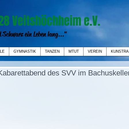
28 Veitshöchheim e.V.
 Schwarz ein Leben lang..."
LE
GYMNASTIK
TANZEN
MTUT
VEREIN
KUNSTRA
Kabarettabend des SVV im Bachuskelle