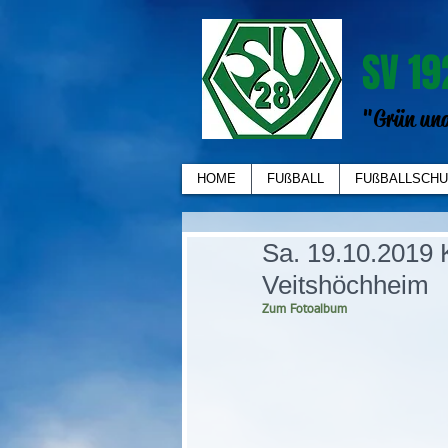
SV 19
"Grün und
HOME
FUßBALL
FUßBALLSCHU
Sa. 19.10.2019 
Veitshöchheim
Zum Fotoalbum