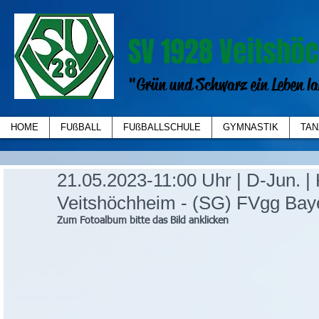
SV 1928 Veitshöc
"Grün und Schwarz ein Leben la
HOME
FUßBALL
FUßBALLSCHULE
GYMNASTIK
TAN
21.05.2023-11:00 Uhr | D-Jun. |
Veitshöchheim - (SG) FVgg Baye
Zum Fotoalbum bitte das Bild anklicken