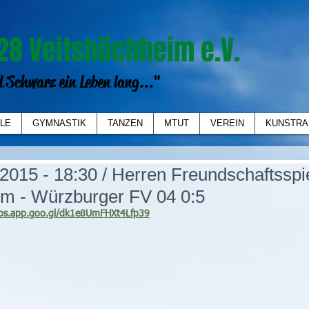
28 Veitshöchheim e.V.
 Schwarz ein Leben lang..."
LE
GYMNASTIK
TANZEN
MTUT
VEREIN
KUNSTRA
2015 - 18:30 / Herren Freundschaftsspie
m - Würzburger FV 04 0:5
tos.app.goo.gl/dk1e8UmFHXt4Lfp39