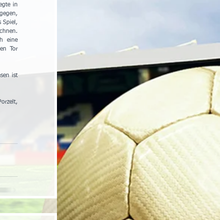
gte in 
gegen, 
Spiel, 
chnen. 
 eine 
en Tor 
en ist 
rzelt, 