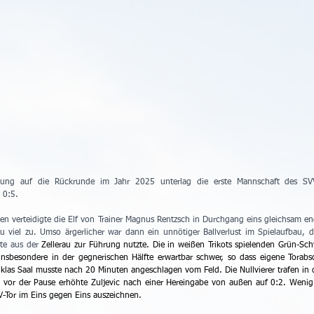
eitung auf die Rückrunde im Jahr 2025 unterlag die erste Mannschaft des SV
 0:5.
n verteidigte die Elf von Trainer Magnus Rentzsch in Durchgang eins gleichsam eng
lzu viel zu. Umso ärgerlicher war dann ein unnötiger Ballverlust im Spielaufbau, d
te aus der 
Zellerau zur Führung nutzte. Die in weißen Trikots spielenden Grün-Sch
insbesondere in der gegnerischen Hälfte erwartbar schwer, so dass eigene Torabsc
las Saal musste nach 20 Minuten angeschlagen vom Feld. Die Nullvierer trafen in d
 vor der Pause erhöhte Zuljevic nach einer Hereingabe von außen auf 0:2. Wenig 
-Tor im Eins gegen Eins auszeichnen.