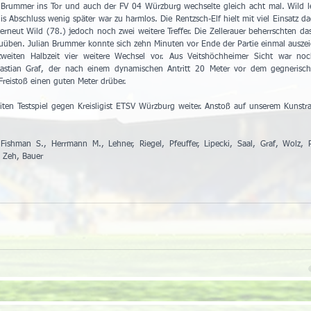
 Brummer ins Tor und auch der FV 04 Würzburg wechselte gleich acht mal. Wild le
 Abschluss wenig später war zu harmlos. Die Rentzsch-Elf hielt mit viel Einsatz da
erneut Wild (78.) jedoch noch zwei weitere Treffer. Die Zellerauer beherrschten das 
üben. Julian Brummer konnte sich zehn Minuten vor Ende der Partie einmal auszei
eiten Halbzeit vier weitere Wechsel vor. Aus Veitshöchheimer Sicht war noch
astian Graf, der nach einem dynamischen Antritt 20 Meter vor dem gegnerisch
 Freistoß einen guten Meter drüber.
n Testspiel gegen Kreisligist ETSV Würzburg weiter. Anstoß auf unserem Kunstras
Fishman S., Herrmann M., Lehner, Riegel, Pfeuffer, Lipecki, Saal, Graf, Wolz, Po
 Zeh, Bauer