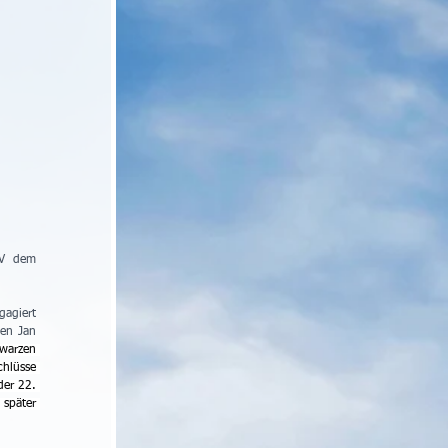
V dem 
agiert 
en Jan 
warzen 
hlüsse 
er 22. 
später 