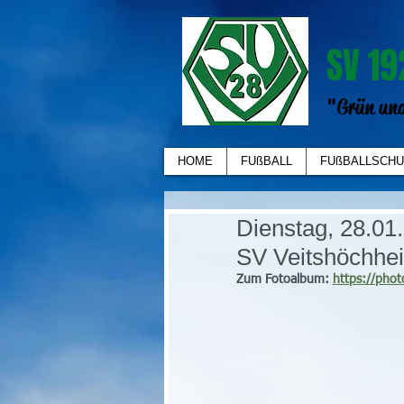
SV 19
"Grün und
HOME
FUßBALL
FUßBALLSCHU
Dienstag, 28.01.
SV Veitshöchhei
Zum Fotoalbum: 
https://pho