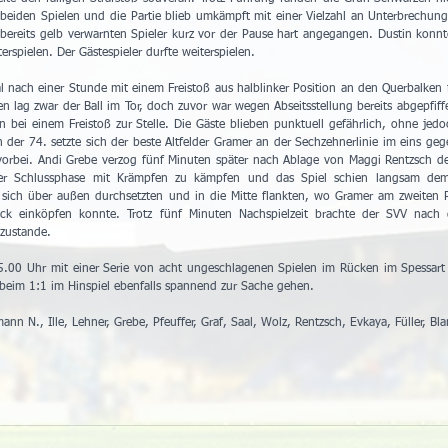
beiden Spielen und die Partie blieb umkämpft mit einer Vielzahl an Unterbrechung
ereits gelb verwarnten Spieler kurz vor der Pause hart angegangen. Dustin konnt
spielen. Der Gästespieler durfte weiterspielen.
l nach einer Stunde mit einem Freistoß aus halblinker Position an den Querbalken f
n lag zwar der Ball im Tor, doch zuvor war wegen Abseitsstellung bereits abgepfiffe
 bei einem Freistoß zur Stelle. Die Gäste blieben punktuell gefährlich, ohne jedo
der 74. setzte sich der beste Altfelder Gramer an der Sechzehnerlinie im eins gege
orbei. Andi Grebe verzog fünf Minuten später nach Ablage von Maggi Rentzsch deu
der Schlussphase mit Krämpfen zu kämpfen und das Spiel schien langsam dem
 sich über außen durchsetzten und in die Mitte flankten, wo Gramer am zweiten P
ck einköpfen konnte. Trotz fünf Minuten Nachspielzeit brachte der SVV nach 
 zustande.
.00 Uhr mit einer Serie von acht ungeschlagenen Spielen im Rücken im Spessart w
beim 1:1 im Hinspiel ebenfalls spannend zur Sache gehen.
nn N., Ille, Lehner, Grebe, Pfeuffer, Graf, Saal, Wolz, Rentzsch, Evkaya, Füller, Bla