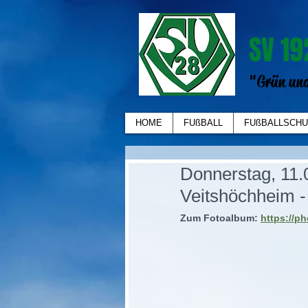
SV 19
"Grün und
HOME
FUßBALL
FUßBALLSCHU
Donnerstag, 11.
Veitshöchheim - 
Zum Fotoalbum: 
https://p