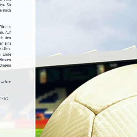
en. So 
e nach 
ür das 
n. Auf 
ch den 
n eins 
tlich. 
 Ende 
fosten 
diesem 
eiter. 
nkart