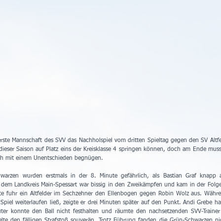
rste Mannschaft des SVV das Nachholspiel vom dritten Spieltag gegen den SV Altfel
dieser Saison auf Platz eins der Kreisklasse 4 springen können, doch am Ende musst
sch mit einem Unentschieden begnügen.
warzen wurden erstmals in der 8. Minute gefährlich, als Bastian Graf knapp 
 dem Landkreis Main-Spessart war bissig in den Zweikämpfen und kam in der Folgez
te fuhr ein Altfelder im Sechzehner den Ellenbogen gegen Robin Wolz aus. Währe
 Spiel weiterlaufen ließ, zeigte er drei Minuten später auf den Punkt. Andi Grebe hat
ter konnte den Ball nicht festhalten und räumte den nachsetzenden SVV-Trainer
lte den fälligen Strafstoß souverän. Trotz Führung fanden die Grün-Schwarzen nic