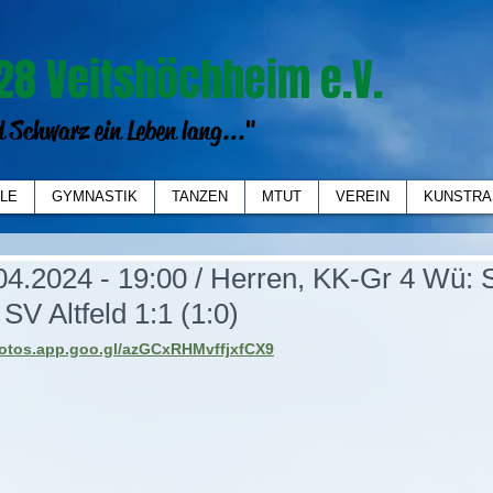
28 Veitshöchheim e.V.
 Schwarz ein Leben lang..."
LE
GYMNASTIK
TANZEN
MTUT
VEREIN
KUNSTRA
04.2024 - 19:00 / Herren, KK-Gr 4 Wü: 
SV Altfeld 1:1 (1:0)
hotos.app.goo.gl/azGCxRHMvffjxfCX9