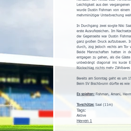
Leichtigkeit aus den vergangenen 
wurde Dustin Fishman von einem b
mehrminütiger Unterbrechung weiter
In Durchgang zwei sorgte Niki Saa
erste Ausrufezeichen. Im Nachsetze
der Gegenseite war Dustin Fishman
ganz großen Druck aufzubauen. In 
durch, zog jedoch rechts am Tor v
Beide Mannschaften hatten in 
entgegen zu gehen, als die Gäste
unbedrängt diagonal ins kurze E
Rückschlag nichts mehr Zählbares
Bereits am Sonntag geht es um 15
Beim SV Bischbrunn dürfte es wie 
Es spielten:
 Fishman, Amani, Herrma
Torschütze:
 Saal (11m)
Tags:
Aktive
Herren 1