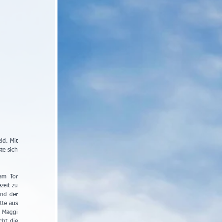
d. Mit 
e sich 
am Tor 
eit zu 
nd der 
te aus 
 Maggi 
ht die 