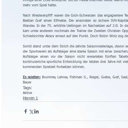
infolge einer Ecke einköpfte. Bis zur Pause brachten beide Teams n
mehr vom Spiel hatte.
Nach Wiederanpfiff waren die Grün-Schwarzen das engagiertere T
Bastian Graf einen Elfmeter. Der ansonsten so sichere SVV-Kapitän
Wander. In der 75. erhöhte Uettingen im Nachsetzen auf 2:0. In de
kam unter anderem nochmals der Trainer der Zweiten Christian Oppe
Schiedsrichter Aksoy erneut auf den Punkt. Doch Robin Wolz zog deu
Somit stand unter dem Strich die zehnte Saisonniederlage, davon sech
der Sportverein als Aufsteiger eine starke Saison mit einer zwischen
Aufsteiger einen vor der Saison nicht erwarteten fünften Tabell
kontinuierliche sportliche Entwicklung der letzten drei Jahre mit vi
kommenden Spielzeit fortsetzen können.
Es spielten:
 Brummer, Lehner, Fishman S., Riegel, Grebe, Graf, Saal,
Bauer
Tags:
Aktive
Herren 1