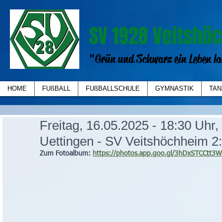
SV 1928 Veitshöc
"Grün und Schwarz ein Leben la
HOME
FUßBALL
FUßBALLSCHULE
GYMNASTIK
TAN
Freitag, 16.05.2025 - 18:30 Uh
Uettingen - SV Veitshöchheim 2
Zum Fotoalbum: 
https://photos.app.goo.gl/3hDxSTCCtt3