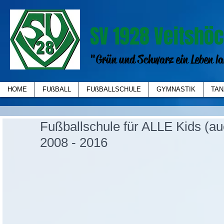
SV 1928 Veitshöc
"Grün und Schwarz ein Leben la
HOME
FUßBALL
FUßBALLSCHULE
GYMNASTIK
TAN
Fußballschule für ALLE Kids (au
2008 - 2016