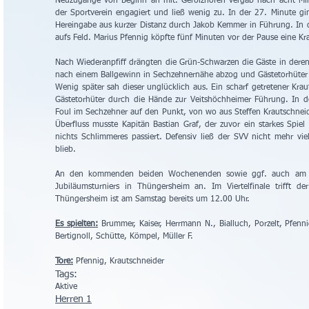
Neuzugänge von Beginn an mit. Gerolzhofen vergab nach acht Minut
der Sportverein engagiert und ließ wenig zu. In der 27. Minute gi
Hereingabe aus kurzer Distanz durch Jakob Kemmer in Führung. In d
aufs Feld. Marius Pfennig köpfte fünf Minuten vor der Pause eine K
Nach Wiederanpfiff drängten die Grün-Schwarzen die Gäste in deren H
nach einem Ballgewinn in Sechzehnernähe abzog und Gästetorhüter M
Wenig später sah dieser unglücklich aus. Ein scharf getretener Kraut
Gästetorhüter durch die Hände zur Veitshöchheimer Führung. In de
Foul im Sechzehner auf den Punkt, von wo aus Steffen Krautschneide
Überfluss musste Kapitän Bastian Graf, der zuvor ein starkes Spiel
nichts Schlimmeres passiert. Defensiv ließ der SVV nicht mehr vie
blieb. 
An den kommenden beiden Wochenenden sowie ggf. auch am Mi
Jubiläumsturniers in Thüngersheim an. Im Viertelfinale trifft d
Thüngersheim ist am Samstag bereits um 12.00 Uhr.
Es spielten:
 Brummer, Kaiser, Herrmann N., Bialluch, Porzelt, Pfennig
Bertignoll, Schütte, Kömpel, Müller F.
Tore:
 Pfennig, Krautschneider
Tags:
Aktive
Herren 1