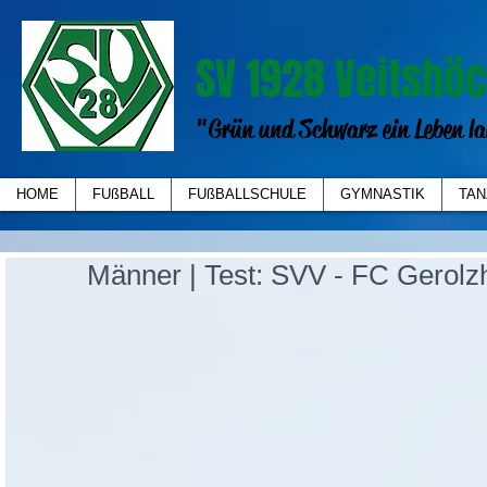
SV 1928 Veitshöc
"Grün und Schwarz ein Leben la
HOME
FUßBALL
FUßBALLSCHULE
GYMNASTIK
TAN
Männer | Test: SVV - FC Gerolz