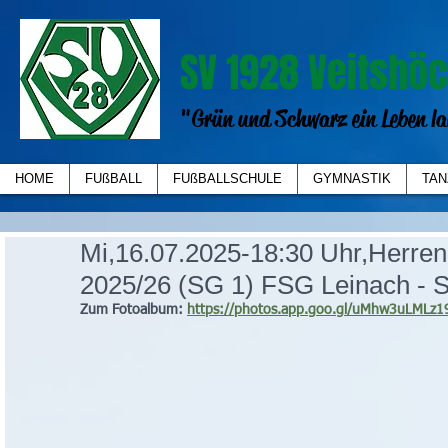
SV 1928 Veitshöc
"Grün und Schwarz ein Leben la
HOME
FUßBALL
FUßBALLSCHULE
GYMNASTIK
TAN
Mi,16.07.2025-18:30 Uhr,Herren
2025/26 (SG 1) FSG Leinach - 
Zum Fotoalbum: 
https://photos.app.goo.gl/uMhw3uLMLz1