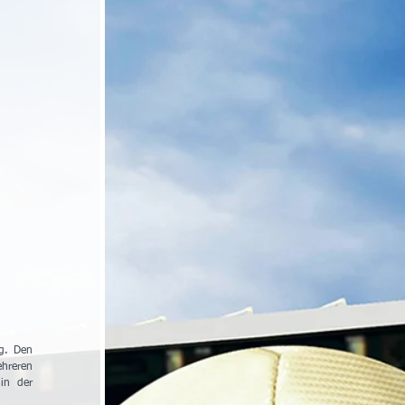
g. Den 
hreren 
n der 