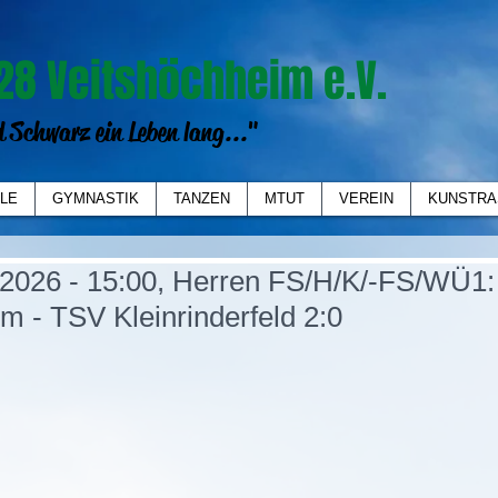
28 Veitshöchheim e.V.
 Schwarz ein Leben lang..."
LE
GYMNASTIK
TANZEN
MTUT
VEREIN
KUNSTRA
2026 - 15:00, Herren FS/H/K/-FS/WÜ1:
m - TSV Kleinrinderfeld 2:0