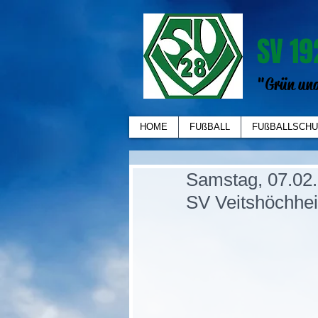
SV 19
"Grün und
HOME
FUßBALL
FUßBALLSCHU
Samstag, 07.02.
SV Veitshöchhei