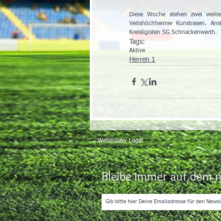
Diese Woche stehen zwei weite
Veitshöchheimer Kunstrasen. Ans
Kreisligisten SG Schnackenwerth.
Tags:
Aktive
Herren 1
Webmaster Login
Bleibe immer auf dem n