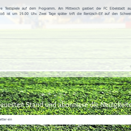
re Testspiele auf dem Programm. Am Mittwoch gastiert der FC Eibelstadt au
toß ist um 19.00 Uhr. Zwei Tage später trift die Rentzsch-Elf auf den Schwein
euesten Stand und abonniere die Neuigkeite