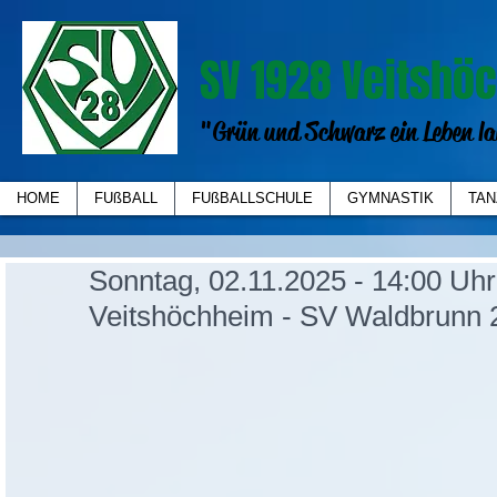
SV 1928 Veitshöc
"Grün und Schwarz ein Leben la
HOME
FUßBALL
FUßBALLSCHULE
GYMNASTIK
TAN
Sonntag, 02.11.2025 - 14:00 Uh
Veitshöchheim - SV Waldbrunn 