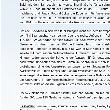
die Kugel klatschen ließ, doch Furkan Evkaya konnte die Situation 
Spiel mit dem Ball deutlich zu wenig. Sharifi köpfte für Waldbr
Winkel nur das Außennetz des Gästetores traf. In der 35. Minute v
nachlässig und Pascal Roos drückte die Kugel am Fünfmeterraum 
Pfeuffer nach einem Foul zu vehement bei Schiedsrichter Jakob Fach
vom Platz. In Unterzahl mussten sich die Grün-Schwarzen mit dem 
Dass der Sportverein sich von Rückschlägen nicht aus dem Konzept b
von Niki Saal tauchte Noah Lehner über die rechte Außenbahn frei
1:2. Der SVV war fortan deutlich aktiver. Niki Saal setzte einen Frei
Gewissheit ist, dann, dass der SVV die Elfmeterbilanz in der Kreisl
Spiel einen Elfmeter bekommt. Basti Graf war im Sechzehner einma
erzielte mit dem siebten Veitshöchheimer Elfmetertor seit Saisonb
Minuten später wurde der Schwung der Rentzsch-Elf jäh gestoppt. 
nach wenn überhaupt minimalem Halten im Strafraum auf den Punk
großzügigen Linie des Unparteiischen passen sollte. Sebastian R
zwischenzeitlich Simon Krieger und Sandro Weickmann ins Spiel, da
Roos vergab drei Gelegenheiten, ehe der eingewechselte Niklas Pa
die Unordnung in der Veitshöchheimer Hintermannschaft ausnut
Rentzschs sollte an diesem Ergebnis nichts mehr ändern, denn der 
Der SVV bleibt mit 21 Punkten Siebter, während Waldbrunn mit 28 Zä
für den SVV zum TSV Neuhütten-Wiesthal. Anstoß auf dem Sportgel
Es spielten:
 Brummer, Kaiser, Pfeuffer, Riegel, Lehner, Saal, Heider,