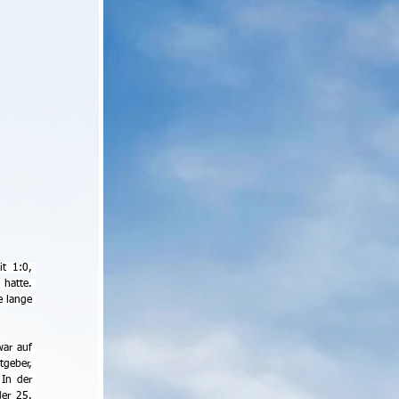
t 1:0, 
hatte. 
 lange 
ar auf 
geber, 
In der 
er 25. 