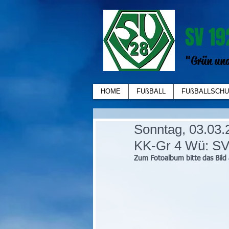
SV 19
"Grün und
HOME
FUßBALL
FUßBALLSCHU
Sonntag, 03.03.2
KK-Gr 4 Wü: SV 
Zum Fotoalbum bitte das Bild 