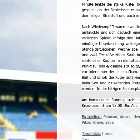
Minute lenkte der starke Kister T
gespielt, als der Schiedsrichter 
den fälligen Strafstoß und auch im
Nach Wiederanpfiff waren etwa sie
umknickte und sich dadurch eine
verletzten Spieler. Infolge des 
minütiger Unterbrechung weitergeh
Standardsituationen, welche aber 
und zwei Freistöße Niklas Saals b
setzte einen Kopfball an die Latt
Punkt für das erlösende 1:0 sorgt,
vor oder hinter der Linie aufkam.
Ball und schob die Kugel aufs leer
beim SVV und zu wütenden Proteste
worden. In der hitzigen Schlussph
Am kommenden Sonntag steht um 
Kreisklasse ist um 15.00 Uhr. Auc
Es spielten:
 Fishman, Amani, Herma
Pikos, Grebe, Bauer
Torschütze:
 Lipecki