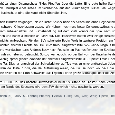
orhüter einen Distanzschuss Niklas Pfeuffers über die Latte. Eine gute halbe Stun
nach Handspiel eines Kisters im Sechzehner auf den Punkt zeigte. Niklas Saal verga
 Nachschuss ging die Kugel nicht über die Linie.
ben Minuten vergangen, als ein Kister Spieler nahe der Seitenlinie ohne Gegnereinw
 schwere Knieverletzung zuzog. Wir richten nochmals beste Genesungswünsche 
Hubschraubereinsatzes und Erstbehandlung auf dem Platz konnte das Spiel nach ü
en und nahm allmählich an Fahrt auf. Die Hausherren hatten zwar einige aussichts
nichts einbrachten. Für den SVV scheiterte Robin Wolz in zentraler Position am T
rachten ebenfalls nichts ein. Der kurz zuvor eingewechselte SVV-Trainer Magnus Re
e und wer dachte, dass Andreas Jazev nach Foulspiel an Magnus Rentzsch im Strafra
 sah sich ebenso getäuscht. Strittig war jedoch, ob der Ball von der Unterkante der
 Wenig später jedoch eroberte der ebenfalls eingewechselte U19-Spieler Lasse Lipec
e Tor. Diesmal entschied der Schiedsrichter auf Tor, was zu einer entfesselten Jubel
n der Kister führte, die der Auffassung waren, der Ball sei noch vor der Linie g
ase brachten die Grün-Schwarzen das Ergebnis ohne große Bedrängnis über die Zei
15.00 Uhr das nächste Auswärtsspiel beim SV Altfeld an. Anstoß beim Zehnte
h am Rande des Spessarts wird dem SVV sicherlich nichts geschenkt werden.
nn N., Jazev A., Lehner, Pfeuffer, Evkaya, Füller, Saal, Graf, Wolz, Lipecki, Ren