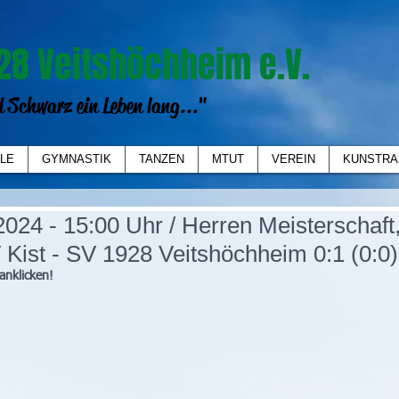
28 Veitshöchheim e.V.
 Schwarz ein Leben lang..."
LE
GYMNASTIK
TANZEN
MTUT
VEREIN
KUNSTRA
024 - 15:00 Uhr / Herren Meisterschaft
Kist - SV 1928 Veitshöchheim 0:1 (0:0)
anklicken!