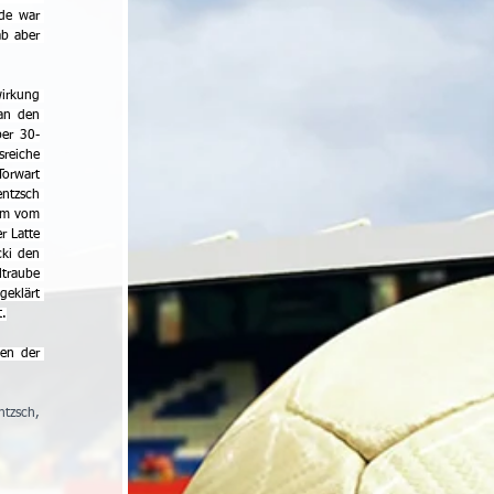
de war 
b aber 
irkung 
an den 
ber 30-
reiche 
orwart 
ntzsch 
um vom 
 Latte 
ki den 
traube 
eklärt 
t.
n der 
tzsch, 