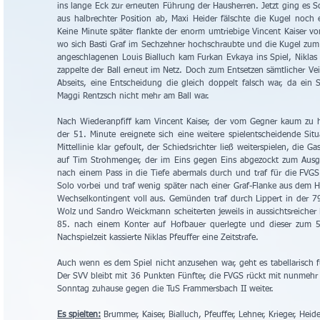
ins lange Eck zur erneuten Führung der Hausherren. Jetzt ging es S
aus halbrechter Position ab, Maxi Heider fälschte die Kugel noch 
Keine Minute später flankte der enorm umtriebige Vincent Kaiser v
wo sich Basti Graf im Sechzehner hochschraubte und die Kugel zum 
angeschlagenen Louis Bialluch kam Furkan Evkaya ins Spiel, Niklas S
zappelte der Ball erneut im Netz. Doch zum Entsetzen sämtlicher Vei
Abseits, eine Entscheidung die gleich doppelt falsch war, da ein 
Maggi Rentzsch nicht mehr am Ball war.
Nach Wiederanpfiff kam Vincent Kaiser, der vom Gegner kaum zu ha
der 51. Minute ereignete sich eine weitere spielentscheidende Sit
Mittellinie klar gefoult, der Schiedsrichter ließ weiterspielen, die Ga
auf Tim Strohmenger, der im Eins gegen Eins abgezockt zum Ausgle
nach einem Pass in die Tiefe abermals durch und traf für die FVG
Solo vorbei und traf wenig später nach einer Graf-Flanke aus dem Ha
Wechselkontingent voll aus. Gemünden traf durch Lippert in der 79
Wolz und Sandro Weickmann scheiterten jeweils in aussichtsreicher P
85. nach einem Konter auf Hofbauer querlegte und dieser zum 5:3
Nachspielzeit kassierte Niklas Pfeuffer eine Zeitstrafe.
Auch wenn es dem Spiel nicht anzusehen war, geht es tabellarisch f
Der SVV bleibt mit 36 Punkten Fünfter, die FVGS rückt mit nunmehr
Sonntag zuhause gegen die TuS Frammersbach II weiter.
Es spielten:
 Brummer, Kaiser, Bialluch, Pfeuffer, Lehner, Krieger, Heid