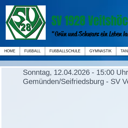
SV 1928 Veitshöc
"Grün und Schwarz ein Leben la
HOME
FUßBALL
FUßBALLSCHULE
GYMNASTIK
TAN
Sonntag, 12.04.2026 - 15:00 Uh
Gemünden/Seifriedsburg - SV V