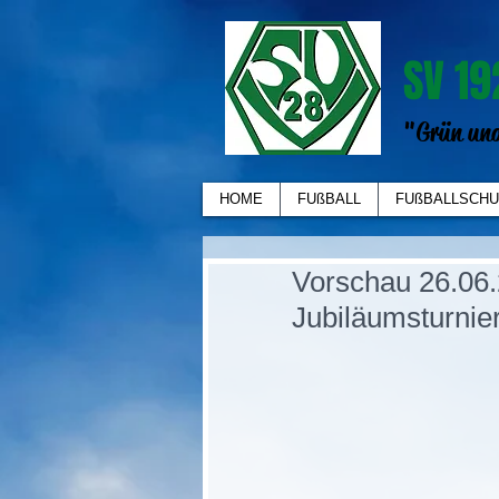
SV 19
"Grün und
HOME
FUßBALL
FUßBALLSCHU
Vorschau 26.06.
Jubiläumsturnie