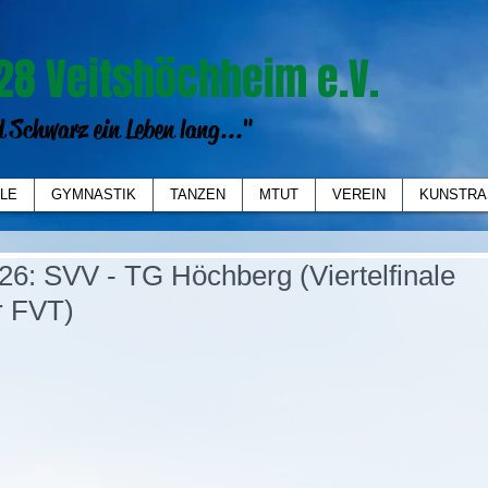
28 Veitshöchheim e.V.
 Schwarz ein Leben lang..."
LE
GYMNASTIK
TANZEN
MTUT
VEREIN
KUNSTRA
26: SVV - TG Höchberg (Viertelfinale
r FVT)