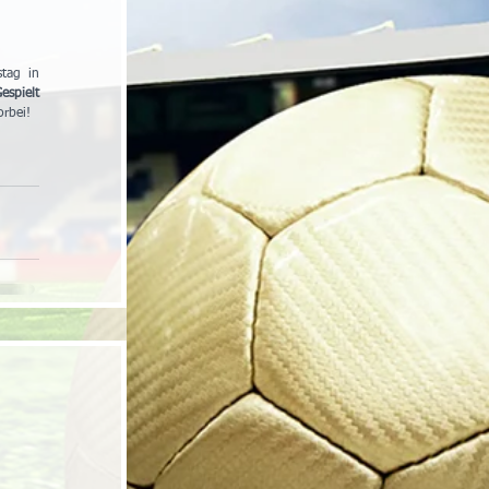
ag in 
espielt 
orbei!