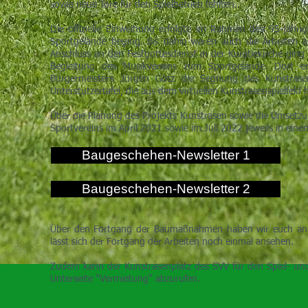
sowie neue Tore für den Spielbetrieb fehlten.
Die offizielle Einweihung erfolgte im Rahmen des 95-jähr
Sportgelände beging. Bis dahin waren auch die Arbeiten
Anschluss an den Festgottesdienst in der Kuratiekirche gin
Begleitung des Musikvereins zum Sportgelände. Dort e
Bürgermeisters Jürgen Götz die Segnung des Kunstras
Unterstützertafel, die aus dem virtuellen Kunstrasenspielfeld 
Über die Planung des Projekts Kunstrasen sowie die Umsetzu
Sportvereins im April 2021 sowie im Juli 2022 jeweils in eine
Baugeschehen-Newsletter 1
Baugeschehen-Newsletter 2
Über den Fortgang der Baumaßnahmen haben wir euch an di
lässt sich der Fortgang der Arbeiten noch einmal ansehen.
Zudem kann der Kunstrasenplatz des SVV für den Spiel- und 
Unterseite "Vermietung" abzurufen.