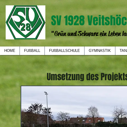
SV 1928 Veitshöc
"Grün und Schwarz ein Leben la
HOME
FUßBALL
FUßBALLSCHULE
GYMNASTIK
TAN
Umsetzung des Projekts