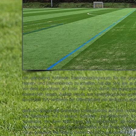
Um ganzjährig optimale Trainingsbedingungen für die geg
Herren- und Damenbereich zu schaffen, hat der SVV, wie in 
vor dem Sportheim ab Ende Juli 2022 durch die europaweit
umwandeln lassen. Zudem wurde aus Synergiegründen auch da
durch den SVV weiterhin der Öffentlichkeit zur Verfügung st
Nach Abräumen des bisherigen Untergrundes auf dem mittler
des Spielfeldes mit Drainage, Schotter- und Kiesschicht. 
Spielfelder. Mit dem Aufbringen der Elastikschicht ab M
November 2022 gingen die Bauarbeiten in die finale Phase. 
Plätze gesandet. Ab Anfang Dezember 2022 war bereits die A