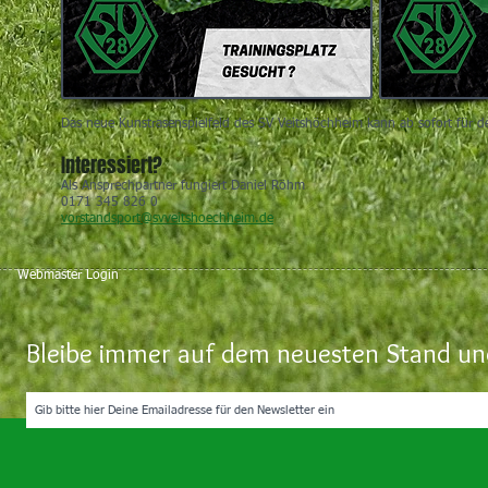
Das neue Kunstrasenspielfeld des SV Veitshöchheim kann ab sofort für d
Interessiert?
Als Ansprechpartner fungiert Daniel Röhm
0171 345 826 0
vorstandsport@svveitshoechheim.de
Webmaster Login
Bleibe immer auf dem neuesten Stand und