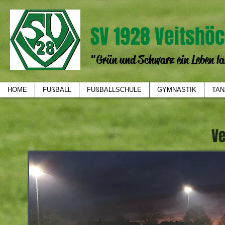
SV 1928 Veitshöc
"Grün und Schwarz ein Leben la
HOME
FUßBALL
FUßBALLSCHULE
GYMNASTIK
TAN
V