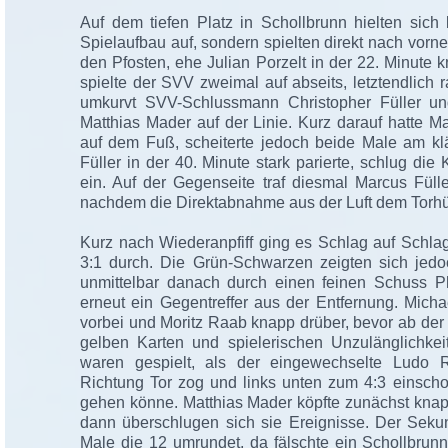
Auf dem tiefen Platz in Schollbrunn hielten sich
Spielaufbau auf, sondern spielten direkt nach vorne
den Pfosten, ehe Julian Porzelt in der 22. Minute k
spielte der SVV zweimal auf abseits, letztendlich ra
umkurvt SVV-Schlussmann Christopher Füller und
Matthias Mader auf der Linie. Kurz darauf hatte M
auf dem Fuß, scheiterte jedoch beide Male am klä
Füller in der 40. Minute stark parierte, schlug die
ein. Auf der Gegenseite traf diesmal Marcus Fülle
nachdem die Direktabnahme aus der Luft dem Torhüte
Kurz nach Wiederanpfiff ging es Schlag auf Schla
3:1 durch. Die Grün-Schwarzen zeigten sich jedo
unmittelbar danach durch einen feinen Schuss Phi
erneut ein Gegentreffer aus der Entfernung. Mich
vorbei und Moritz Raab knapp drüber, bevor ab der
gelben Karten und spielerischen Unzulänglichkeit
waren gespielt, als der eingewechselte Ludo R
Richtung Tor zog und links unten zum 4:3 einscho
gehen könne. Matthias Mader köpfte zunächst knapp
dann überschlugen sich sie Ereignisse. Der Sekun
Male die 12 umrundet, da fälschte ein Schollbrun