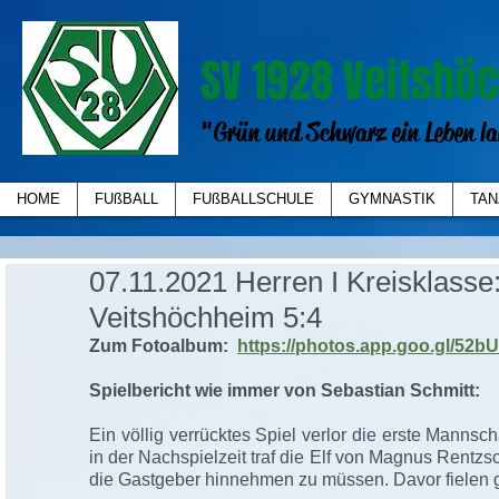
SV 1928 Veitshöc
"Grün und Schwarz ein Leben la
HOME
FUßBALL
FUßBALLSCHULE
GYMNASTIK
TAN
07.11.2021 Herren I Kreisklasse
Veitshöchheim 5:4
Zum Fotoalbum:  
https://photos.app.goo.gl/5
Spielbericht wie immer von Sebastian Schmitt:  
Ein völlig verrücktes Spiel verlor die erste Mannsc
in der Nachspielzeit traf die Elf von Magnus Rentzsc
die Gastgeber hinnehmen zu müssen. Davor fielen gl