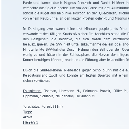
Partie und kamen durch Magnus Rentzsch und Daniel Meißner in
verflachte das Spiel zunächst, um vor der Pause mit drei Aluminium
schoss die Kugel aus halblinker Position an den Querbalken, Micha
von einem Neubrunner an den kurzen Pfosten gelenkt und Magnus R
In Durchgang zwei waren keine drei Minuten gespielt, als Dino 
verwandelte den fälligen Strafstoß sicher. Im Anschluss stand die
den Gastgebern die Initiative, die sich fortan dem Veitshöc
herauszuspielen. Der SVV hielt unter Inkaufnahme der ein oder and
Minute lenkte SVV-Torhüter Dustin Fishman den Ball über den Quer
wenig zu und hätten in der Schlussphase die Nerven der mitgerei
Konter beruhigen können, brachten die Führung aber letztendlich üb
Durch die Günterslebener Niederlage gegen Schollbrunn hat die er
Relegationsrang zwölf und könnte am letzten Spieltag mit einem
sieben vorrücken.
Es spielten:
 Fishman, Herrmann N., Poimann, Porzelt, Füller M.,
Oppmann, Schläfke, Neugebauer, Herrmann M.
Torschütze:
 Porzelt (11m)
Tags:
Aktive
Herren 1