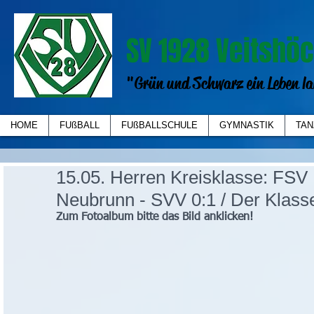
SV 1928 Veitshöc
"Grün und Schwarz ein Leben la
HOME
FUßBALL
FUßBALLSCHULE
GYMNASTIK
TAN
15.05. Herren Kreisklasse: FSV
Neubrunn - SVV 0:1 / Der Klassen
Zum Fotoalbum bitte das Bild anklicken!