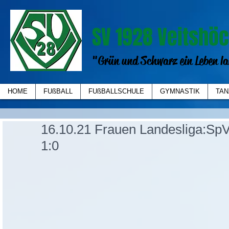
SV 1928 Veitshöc
"Grün und Schwarz ein Leben la
HOME
FUßBALL
FUßBALLSCHULE
GYMNASTIK
TAN
16.10.21 Frauen Landesliga:Sp
1:0