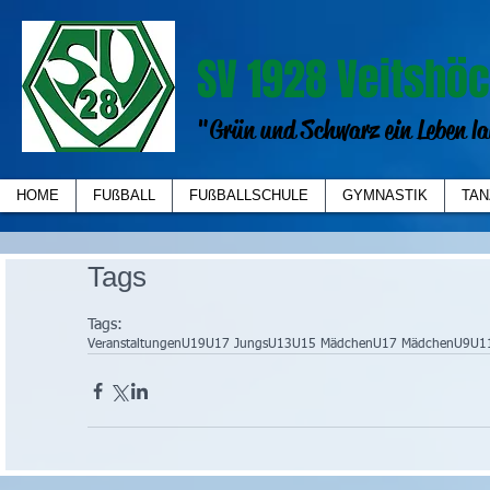
SV 1928 Veitshöc
"Grün und Schwarz ein Leben la
HOME
FUßBALL
FUßBALLSCHULE
GYMNASTIK
TAN
Tags
Tags:
Veranstaltungen
U19
U17 Jungs
U13
U15 Mädchen
U17 Mädchen
U9
U1