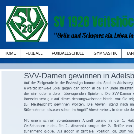
SV 1928 Veitshöc
"Grün und Schwarz ein Leben la
HOME
FUßBALL
FUßBALLSCHULE
GYMNASTIK
TAN
SVV-Damen gewinnen in Adelsb
Auf der Zielgerade in der Bezirksliga konnte das Spiel in Adelsb
erwartet schwere Spiel gegen den schon in der Hinrunde stärksten 
der ein- oder anderen überragenden Spielerin. Die SVV-Damen 
ihrerseits sehr gut auf dieses richtungsweisende Match  vor. Sie ze
zur Meisterschaft gewinnen wollten. Die Abwehr stand nach an
Stürmerinnen leisteten schon im Angriff Abwehrarbeit, in dem sie de
Mit einem schnell vorgetragenen Angriff gelang in der 1. Halbz
Großchancen nicht. Im 2. Abschnitt sorgte der 2. Treffer von
zunehmend größer. Als jedoch in zentraler Position, ca. 20m vor