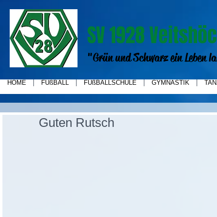
SV 1928 Veitshöc
"Grün und Schwarz ein Leben la
HOME
FUßBALL
FUßBALLSCHULE
GYMNASTIK
TAN
Guten Rutsch