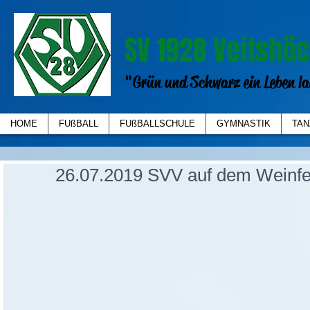
SV 1928 Veitshöc
"Grün und Schwarz ein Leben la
HOME
FUßBALL
FUßBALLSCHULE
GYMNASTIK
TAN
26.07.2019 SVV auf dem Weinfe