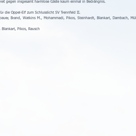
riet gegen insgesamt harmlose Gäste kaum einmal in Bedrängnis.
 die Oppel-Elf zum Schlusslicht SV Trennfeld II.
ubauer, Brand, Watkins M., Mohammadi, Pikos, Steinhardt, Blankart, Dambach, Müll
 Blankart, Pikos, Rausch