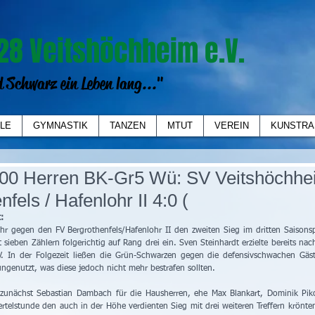
28 Veitshöchheim e.V.
 Schwarz ein Leben lang..."
LE
GYMNASTIK
TANZEN
MTUT
VEREIN
KUNSTRA
3:00 Herren BK-Gr5 Wü: SV Veitshöchh
nfels / Hafenlohr II 4:0 (
:
r gegen den FV Bergrothenfels/Hafenlohr II den zweiten Sieg im dritten Saisonspi
 sieben Zählern folgerichtig auf Rang drei ein. Sven Steinhardt erzielte bereits nach
. In der Folgezeit ließen die Grün-Schwarzen gegen die defensivschwachen Gäs
ungenutzt, was diese jedoch nicht mehr bestrafen sollten.
zunächst Sebastian Dambach für die Hausherren, ehe Max Blankart, Dominik Pik
ertelstunde den auch in der Höhe verdienten Sieg mit drei weiteren Treffern krönte