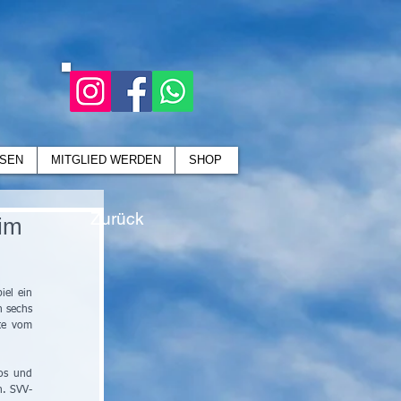
SEN
MITGLIED WERDEN
SHOP
Zurück
eim
el ein 
 sechs 
te vom 
os und 
n. SVV-