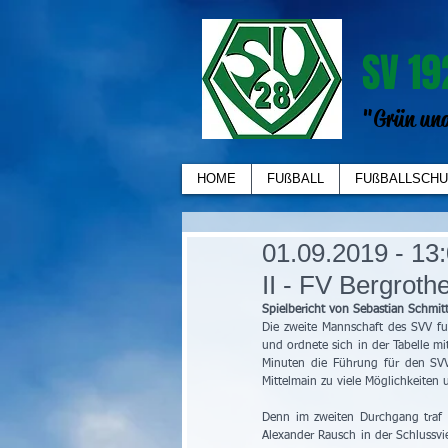
SV 19
"Grün und
HOME
FUßBALL
FUßBALLSCHU
01.09.2019 - 1
II - FV Bergrothe
Spielbericht von Sebastian Schmitt
Die zweite Mannschaft des SVV fuh
und ordnete sich in der Tabelle mit
Minuten die Führung für den SVV
Mittelmain zu viele Möglichkeiten 
Denn im zweiten Durchgang traf 
Alexander Rausch in der Schlussvi