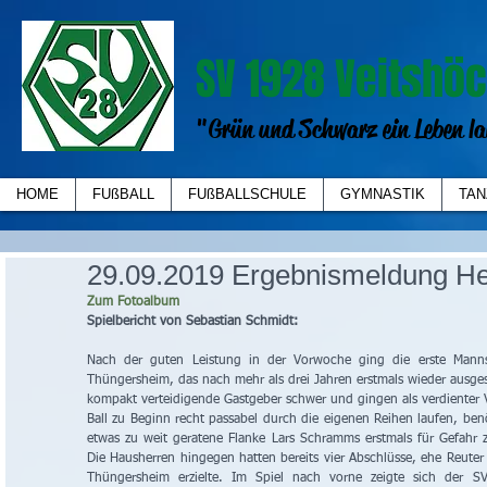
SV 1928 Veitshöc
"Grün und Schwarz ein Leben la
HOME
FUßBALL
FUßBALLSCHULE
GYMNASTIK
TAN
29.09.2019 Ergebnismeldung He
Zum Fotoalbum
Spielbericht von Sebastian Schmidt:
Nach der guten Leistung in der Vorwoche ging die erste Manns
Thüngersheim, das nach mehr als drei Jahren erstmals wieder ausge
kompakt verteidigende Gastgeber schwer und gingen als verdienter Ve
Ball zu Beginn recht passabel durch die eigenen Reihen laufen, ben
etwas zu weit geratene Flanke Lars Schramms erstmals für Gefahr 
Die Hausherren hingegen hatten bereits vier Abschlüsse, ehe Reute
Thüngersheim erzielte. Im Spiel nach vorne zeigte sich der