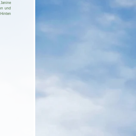
Janine 
nn und 
Hinten 