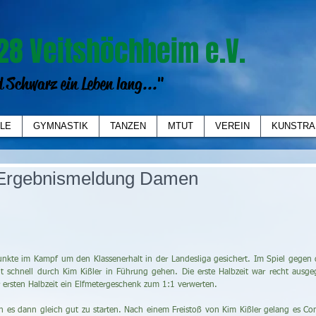
28 Veitshöchheim e.V.
 Schwarz ein Leben lang..."
LE
GYMNASTIK
TANZEN
MTUT
VEREIN
KUNSTRA
 Ergebnismeldung Damen
nkte im Kampf um den Klassenerhalt in der Landesliga gesichert. Im Spiel gegen 
 schnell durch Kim Kißler in Führung gehen. Die erste Halbzeit war recht ausgeg
ersten Halbzeit ein Elfmetergeschenk zum 1:1 verwerten.
an es dann gleich gut zu starten. Nach einem Freistoß von Kim Kißler gelang es Con