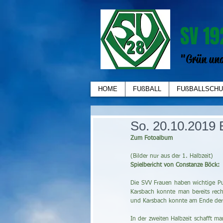
SV 19
"Grün und
HOME
FUßBALL
FUßBALLSCHU
So. 20.10.2019
Zum Fotoalbum
(Bilder nur aus der 1. Halbzeit)
Spielbericht von Constanze Böck:
Die SVV Frauen haben wichtige Pu
Karsbach konnte man bereits recht
und Karsbach konnte am Ende der 
In der zweiten Halbzeit schafft m