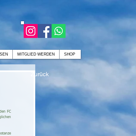
SEN
MITGLIED WERDEN
SHOP
Zurück
den FC 
lichen 
stanze 