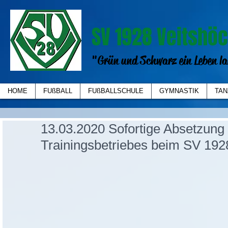
SV 1928 Veitshöc
"Grün und Schwarz ein Leben la
HOME
FUßBALL
FUßBALLSCHULE
GYMNASTIK
TAN
13.03.2020 Sofortige Absetzung
Trainingsbetriebes beim SV 192