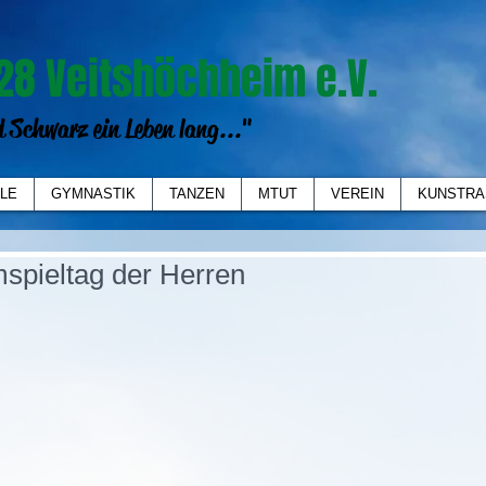
28 Veitshöchheim e.V.
 Schwarz ein Leben lang..."
LE
GYMNASTIK
TANZEN
MTUT
VEREIN
KUNSTRA
spieltag der Herren