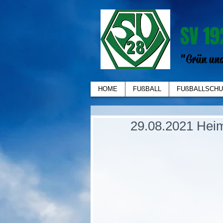
SV 19
"Grün und
HOME
FUßBALL
FUßBALLSCHU
29.08.2021 Heim