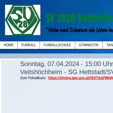
SV 1928 Veitshöc
"Grün und Schwarz ein Leben la
HOME
FUßBALL
FUßBALLSCHULE
GYMNASTIK
TAN
Sonntag, 07.04.2024 - 15:00 Uh
Veitshöchheim - SG Hettstadt/
Zum Fotoalbum:  
https://photos.app.goo.gl/SE8TXutFBN