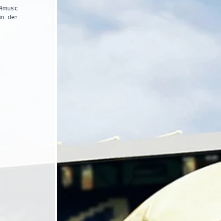
4music 
in den 