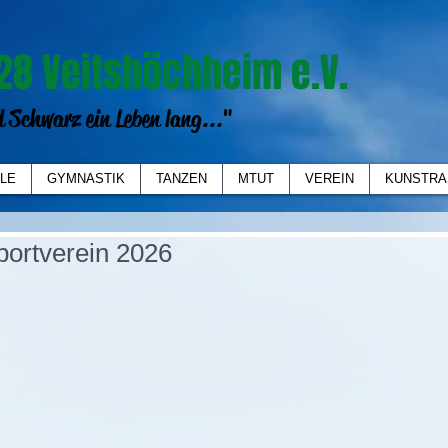
28 Veitshöchheim e.V.
 Schwarz ein Leben lang..."
LE
GYMNASTIK
TANZEN
MTUT
VEREIN
KUNSTRA
portverein 2026