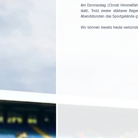
Am Donnerstag (Christi Himmelfahr
statt. Trotz zweier stärkerer R
Abendstunden das Sportgelände g
Wir können bereits heute verkünde