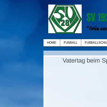
SV 19
"Grün und
HOME
FUßBALL
FUßBALLSCHU
Vatertag beim S