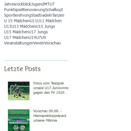
Jahresrückblick
Jugend
MTUT
Punktspiel
Renovierung
Schafkopf
Sportlerehrung
Stadtradeln
Tanzen
U 15 Mädchen
U11
U11 Mädchen
U13
U13 Mädchen
U15 Jungs
U15 Mädchen
U17 Jungs
U17 Mädchen
U19
U7
U9
Veranstaltungen
Verein
Vorschau
Letzte Posts
Fotos vom Testspiel
unsere U17-Juniorinnen
gegen den FV 1920
Karlstadt
Vorschau 09.08. -
Heimspieldoppelpack
unserer Männer