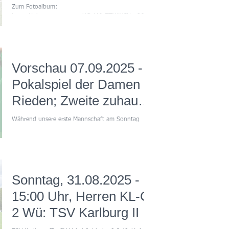
II - FC Würzburger
Zum Fotoalbum:
https://photos.app.goo.gl/GcLMb5TNAYCUso868
Kickers III 4:2
Am sechsten Spieltag der B-Klasse 3 setzte sich die
zweite Mannschaft des SVV...
Vorschau 07.09.2025 -
Pokalspiel der Damen in
Rieden; Zweite zuhause
gegen die Würzburger
Während unsere erste Mannschaft am Sonntag
Kickers III
spielfrei ist, steht für die SVV-Damen das erste
Pflichtspiel der Saison 2025/26 im...
Sonntag, 31.08.2025 -
15:00 Uhr, Herren KL-Gr
2 Wü: TSV Karlburg II -