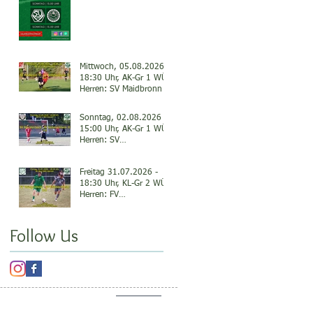
Mittwoch, 05.08.2026 -
18:30 Uhr, AK-Gr 1 WÜ
Herren: SV Maidbronn II
- SV Veitshöchheim II
0:2
Sonntag, 02.08.2026 -
15:00 Uhr, AK-Gr 1 WÜ
Herren: SV
Oberdürrbach - SV
Veitshöchheim II 3:0
Freitag 31.07.2026 -
18:30 Uhr, KL-Gr 2 WÜ,
Herren: FV
Thüngersheim - SV
Veitshöchheim 3:0
Follow Us
IMPRESSUM