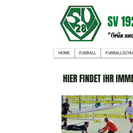
SV 19
"Grün und
HOME
FUßBALL
FUßBALLSCHU
HIER FINDET IHR IMM