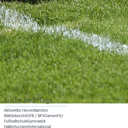
Suche nach Tags
Aktive
Alte Herren
Bambini
Blättlebericht
DFB / BFV
Damen
FSJ
Fußballschule
Gymnastik
Hallenturniere
International