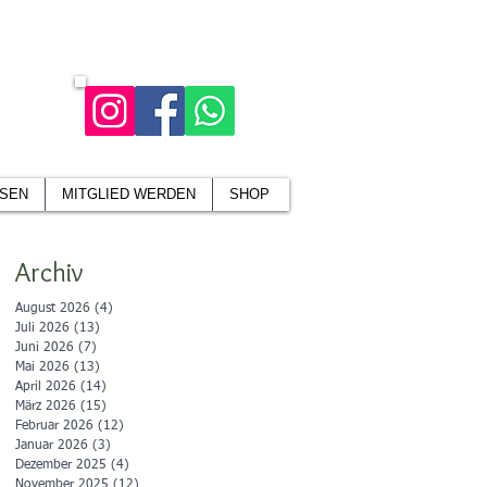
SEN
MITGLIED WERDEN
SHOP
Archiv
August 2026
(4)
4 Beiträge
Juli 2026
(13)
13 Beiträge
Juni 2026
(7)
7 Beiträge
Mai 2026
(13)
13 Beiträge
April 2026
(14)
14 Beiträge
März 2026
(15)
15 Beiträge
Februar 2026
(12)
12 Beiträge
Januar 2026
(3)
3 Beiträge
Dezember 2025
(4)
4 Beiträge
November 2025
(12)
12 Beiträge