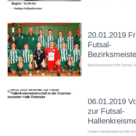
Veitshöchheim veranstalten 
innerörtliche Turnier in Veits
20.01.2019 Frauen
Futsal-
Bezirksmeiste
Karlstadt
Bezirksmeisterschaft Damen 
mussten sich die Damen des 
Bezirksoberligist in Marktheide
06.01.2019 Vorturnier
zur Futsal-
Hallenkreisme
in der Erasmu
Unsere Herrenmannschaft konn