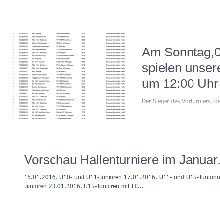
Neustetter-Ha
großartiger Leistungen gege
höherklassige Teams leider ni
Rottendor
und...
Am Sonntag,0
spielen unse
um 12:00 Uhr 
Spiel im Quali
Der Sieger des Vorturniers, de
Hallenkreisme
der Drittplatzierte qualifiziere
Hallenkreismeisterschaft am...
Vorschau Hallenturniere im Januar
16.01.2016, U10- und U11-Junioren 17.01.2016, U11- und U15-Juniori
Junioren 23.01.2016, U15-Junioren mit FC...