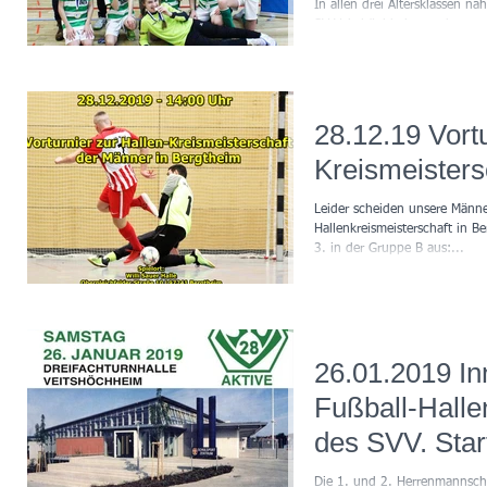
Bezirksfinale
In allen drei Altersklassen 
SV Veitshöchheim an den
Hallenbezirksmeisterschaften t
13./14.01.2024 in...
28.12.19 Vortu
Kreismeisters
Leider scheiden unsere Männe
Hallenkreismeisterschaft in B
3. in der Gruppe B aus:...
26.01.2019 In
Fußball-Halle
des SVV. Star
Uhr!
Die 1. und 2. Herrenmannsch