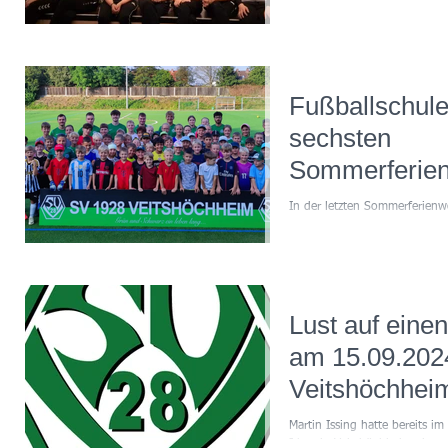
Fußballschule
sechsten
Sommerferie
In der letzten Sommerferien
über 70 Kinder an der SVV-Fuß
Trainiert wurden die Kids im A
Lust auf eine
am 15.09.202
Veitshöchhei
Umgebung?
Martin Issing hatte bereits i
Idee, in Veitshöchheim einen