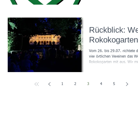
veranstalten und möchte die 
Rückblick: We
Rokokogarten
Vom 26. bis 29.07. richtete d
vier örtlichen Vereinen das W
Rokokogarten mit aus. Wir m
1
2
3
4
5