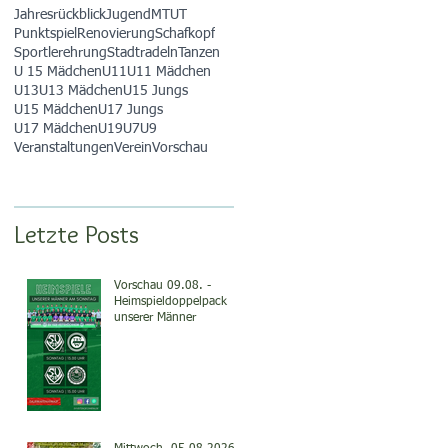
Jahresrückblick
Jugend
MTUT
Punktspiel
Renovierung
Schafkopf
Sportlerehrung
Stadtradeln
Tanzen
U 15 Mädchen
U11
U11 Mädchen
U13
U13 Mädchen
U15 Jungs
U15 Mädchen
U17 Jungs
U17 Mädchen
U19
U7
U9
Veranstaltungen
Verein
Vorschau
Letzte Posts
Vorschau 09.08. -
Heimspieldoppelpack
unserer Männer