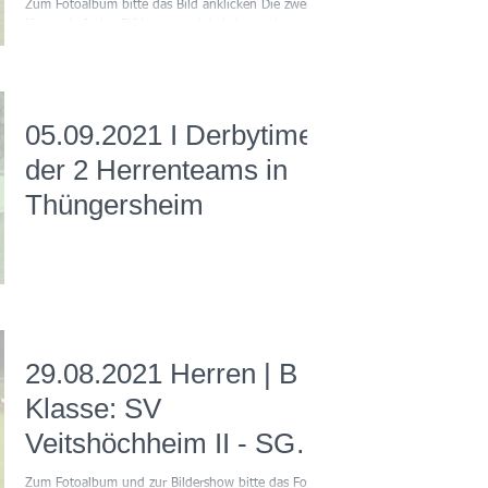
Veitshöchheim II 1:1
Zum Fotoalbum bitte das Bild anklicken Die zweite
Mannschaft des SVV trennte sich 1:1 von der
Thüngersheimer Zweitvertretung. Das...
05.09.2021 I Derbytime
der 2 Herrenteams in
Thüngersheim
29.08.2021 Herren | B
Klasse: SV
Veitshöchheim II - SG
Hettstadt
Zum Fotoalbum und zur Bildershow bitte das Foto