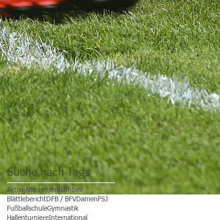
Suche nach Tags
Aktive
Alte Herren
Bambini
Blättlebericht
DFB / BFV
Damen
FSJ
Fußballschule
Gymnastik
Hallenturniere
International