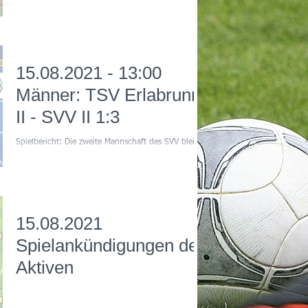
abgesetzt!
15.08.2021 - 13:00
Männer: TSV Erlabrunn
II - SVV II 1:3
Spielbericht: Die zweite Mannschaft des SVV bleibt
weiterhin ungeschlagenen und gewinnt bei der
Erlabrunner Reserve mit 3:1. In den...
15.08.2021
Spielankündigungen der
Aktiven