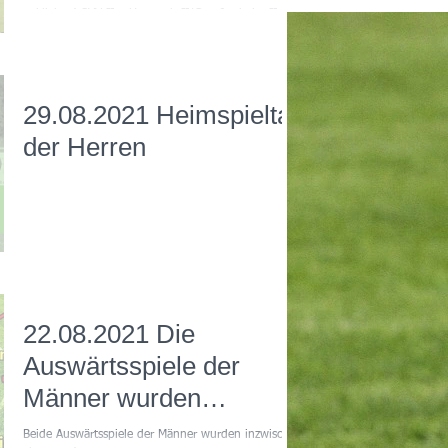
anklicken! SVV II – Hettstadt II/Greußenheim II 6:2
II/Greußenheim II 6:2
(2:1) Einen verdienten Sieg fuhr...
29.08.2021 Heimspieltag
der Herren
22.08.2021 Die
Auswärtsspiele der
Männer wurden
abgesetzt!
Beide Auswärtsspiele der Männer wurden inzwischen