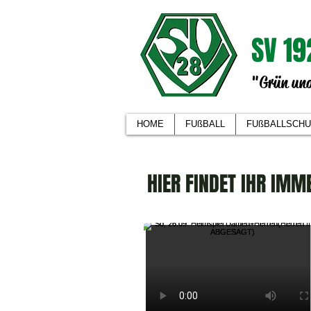
SV 19
"Grün und
HOME
FUßBALL
FUßBALLSCHU
HIER FINDET IHR IMM