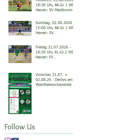
Mittwoch, 05.08.2026 -
18:30 Uhr, AK-Gr 1 WÜ
Herren: SV Maidbronn II
- SV Veitshöchheim II
0:2
Sonntag, 02.08.2026 -
15:00 Uhr, AK-Gr 1 WÜ
Herren: SV
Oberdürrbach - SV
Veitshöchheim II 3:0
Freitag 31.07.2026 -
18:30 Uhr, KL-Gr 2 WÜ,
Herren: FV
Thüngersheim - SV
Veitshöchheim 3:0
Vorschau 31.07. +
02.08.26 - Derbys am
Weinfestwochenende
Follow Us