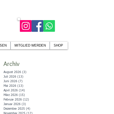
SEN
MITGLIED WERDEN
SHOP
Archiv
August 2026
(3)
3 Beiträge
Juli 2026
(13)
13 Beiträge
Juni 2026
(7)
7 Beiträge
Mai 2026
(13)
13 Beiträge
April 2026
(14)
14 Beiträge
März 2026
(15)
15 Beiträge
Februar 2026
(12)
12 Beiträge
Januar 2026
(3)
3 Beiträge
Dezember 2025
(4)
4 Beiträge
November 2025
(12)
12 Beiträge