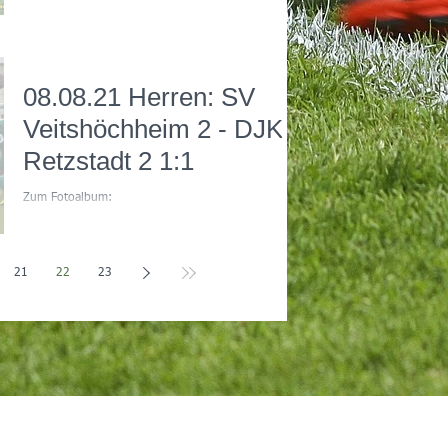
08.08.21 Herren: SV
Veitshöchheim 2 - DJK
Retzstadt 2 1:1
Zum Fotoalbum:
https://photos.app.goo.gl/NDzGGU77U7QwT6Pf7
21
22
23