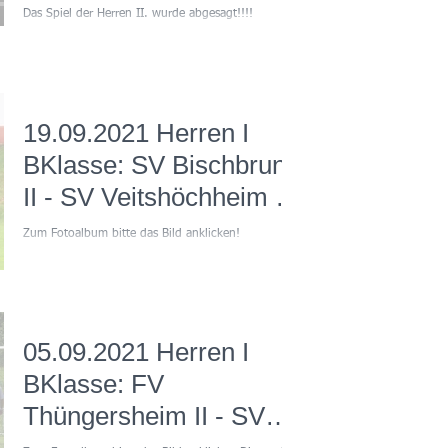
Das Spiel der Herren II. wurde abgesagt!!!!
19.09.2021 Herren I
BKlasse: SV Bischbrunn
II - SV Veitshöchheim II
0:3
Zum Fotoalbum bitte das Bild anklicken!
Spielbericht: Mit einem 3:0 Sieg beim SV
Bischbrunn II rückte die zweite Mannschaft des SVV
in...
05.09.2021 Herren I
BKlasse: FV
Thüngersheim II - SV